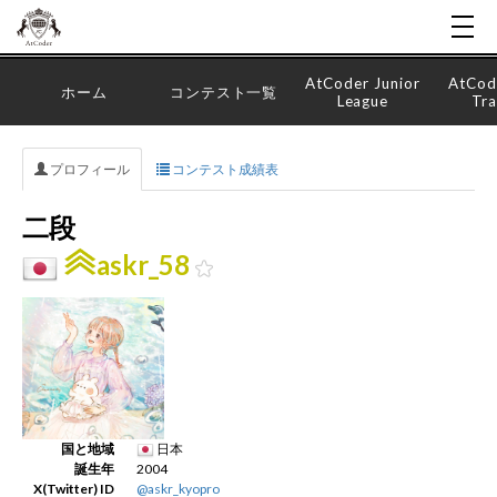
AtCoder Junior
AtCod
ホーム
コンテスト一覧
League
Tra
プロフィール
コンテスト成績表
二段
askr_58
国と地域
日本
誕生年
2004
X(Twitter) ID
@askr_kyopro