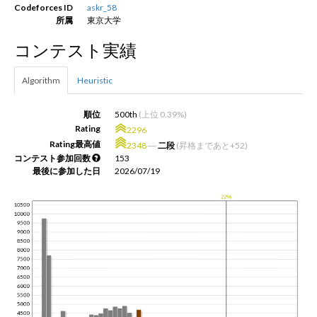
Codeforces ID
askr_58
所属
東京大学
新規登録
ログイン
コンテスト実績
JP
EN
Algorithm
Heuristic
順位
500th
(上位 0.39%)
Rating
2296
Rating最高値
2348
―
二段
(昇格まであと+52)
コンテスト参加回数
153
最後に参加した日
2026/07/19