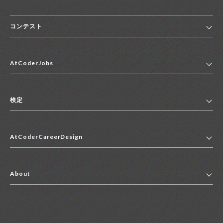
コンテスト
ホーム
AtCoderJobs
コンテスト一覧
ランキング
AtCoderJobsトップ
便利リンク集
検定
2027年新卒採用求人一覧
2028年新卒採用求人一覧
検定トップ
中途採用求人一覧
AtCoderCareerDesign
マイページ
インターン求人一覧
キャリアデザイントップ
アルバイト求人一覧
About
その他求人一覧
企業情報
AtCoder社による職業紹介求人一覧
よくある質問
採用担当者の方へ