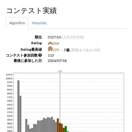
コンテスト実績
新規登録
ログイン
Algorithm
Heuristic
JP
EN
順位
31271st
(上位 24.31%)
Rating
559
Rating最高値
777
―
7 級
(昇格まであと+23)
コンテスト参加回数
113
最後に参加した日
2026/07/18