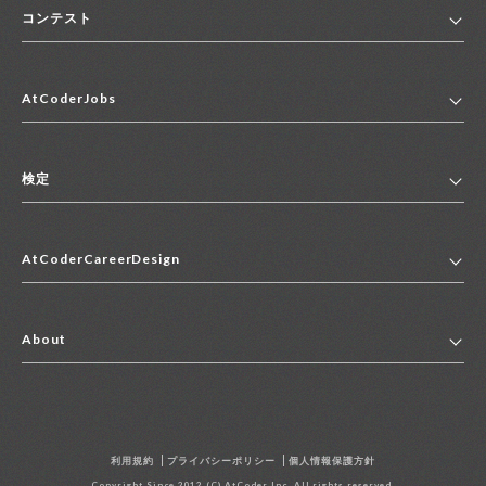
コンテスト
ホーム
AtCoderJobs
コンテスト一覧
ランキング
AtCoderJobsトップ
便利リンク集
検定
2027年新卒採用求人一覧
2028年新卒採用求人一覧
検定トップ
中途採用求人一覧
AtCoderCareerDesign
マイページ
インターン求人一覧
キャリアデザイントップ
アルバイト求人一覧
About
その他求人一覧
企業情報
AtCoder社による職業紹介求人一覧
よくある質問
採用担当者の方へ
利用規約
プライバシーポリシー
個人情報保護方針
お問い合わせ
Copyright Since 2012 (C) AtCoder Inc. All rights reserved.