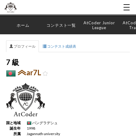
AtCoder Junior
AtCod
ホーム
コンテスト一覧
League
Tra
プロフィール
コンテスト成績表
7 級
ar7L
国と地域
バングラデシュ
誕生年
1998
所属
Jagannath university