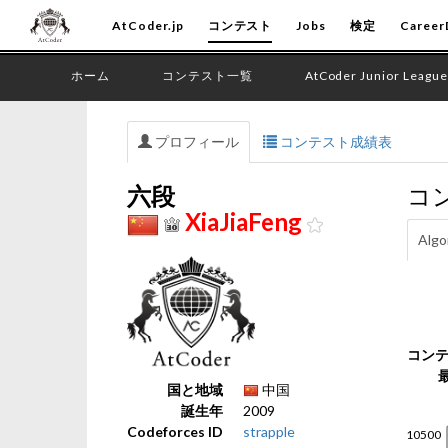
AtCoder.jp
コンテスト
Jobs
検定
Career
ホーム
コンテスト一覧
AtCoder Junior League
プロフィール
コンテスト成績表
六段
コ
XiaJiaFeng
Algo
コン
国と地域
中国
誕生年
2009
Codeforces ID
strapple