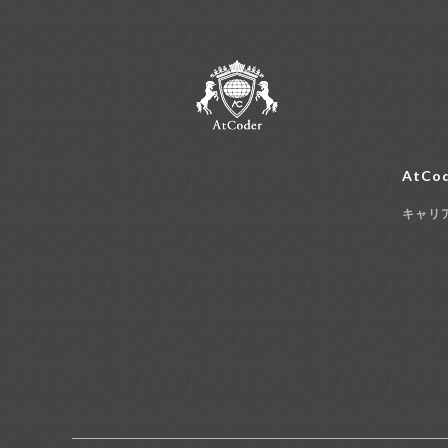
AtCod
キャリ