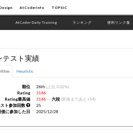
Design
AtCoderInfo
TOPSIC
AtCoder Daily Training
ランキング
便利リンク集
ンテスト実績
rithm
Heuristic
順位
26th
(上位 0.02%)
Rating
3146
Rating最高値
3146
―
六段
(昇格まであと+54)
テスト参加回数
25
最後に参加した日
2025/12/28