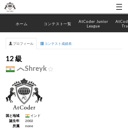
AtCoder Junior
AtCod
ホーム
コンテスト一覧
League
Tra
プロフィール
コンテスト成績表
12 級
Shreyk
国と地域
インド
誕生年
2002
所属
none