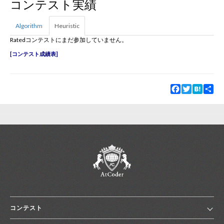
コンテスト実績
新規登録
ログイン
Algorithm
Heuristic
Ratedコンテストにまだ参加していません。
JP
EN
コンテスト成績表
Facebook
Twitter
Hatena
Sha
コンテスト