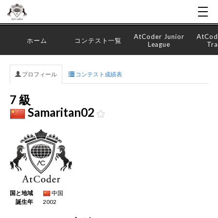
AtCoder Junior
AtCod
ホーム
コンテスト一覧
League
Tra
プロフィール
コンテスト成績表
7 級
Samaritan02
国と地域
中国
誕生年
2002