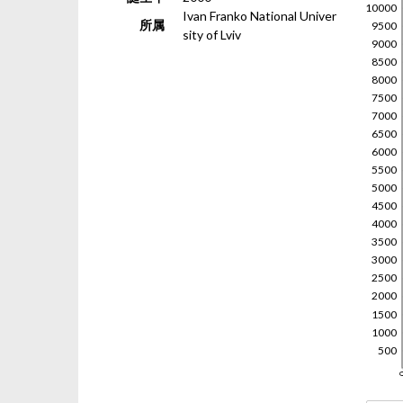
Ivan Franko National Univer
所属
sity of Lviv