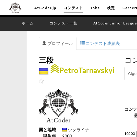
AtCoder.jp
コンテスト
Jobs
検定
Career
ホーム
コンテスト一覧
AtCoder Junior League
プロフィール
コンテスト成績表
三段
コ
PetroTarnavskyi
Algo
コン
国と地域
ウクライナ
誕生年
2000