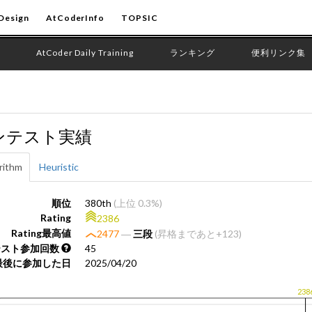
Design
AtCoderInfo
TOPSIC
AtCoder Daily Training
ランキング
便利リンク集
ンテスト実績
rithm
Heuristic
順位
380th
(上位 0.3%)
Rating
2386
Rating最高値
2477
―
三段
(昇格まであと+123)
テスト参加回数
45
最後に参加した日
2025/04/20