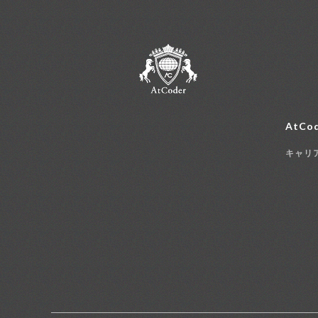
AtCod
キャリ