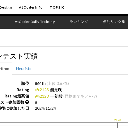
Design
AtCoderInfo
TOPSIC
AtCoder Daily Training
ランキング
便利リンク集
ンテスト実績
rithm
Heuristic
順位
864th
(上位 0.67%)
Rating
2123
(暫定
)
Rating最高値
2123
―
初段
(昇格まであと+77)
テスト参加回数
8
最後に参加した日
2024/11/24