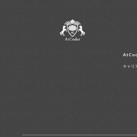
AtCod
キャリ