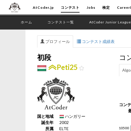
AtCoder.jp
コンテスト
Jobs
検定
Career
ホーム
コンテスト一覧
AtCoder Junior League
プロフィール
コンテスト成績表
初段
コ
Peti25
Algo
コン
国と地域
ハンガリー
誕生年
2002
所属
ELTE