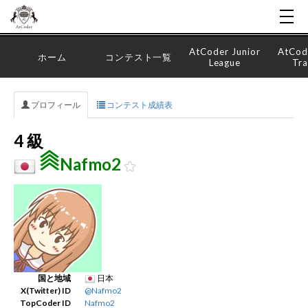
AtCoder Junior
AtCod
ホーム
コンテスト一覧
League
Tra
プロフィール
コンテスト成績表
4 級
Nafmo2
国と地域
日本
X(Twitter) ID
@Nafmo2
TopCoder ID
Nafmo2