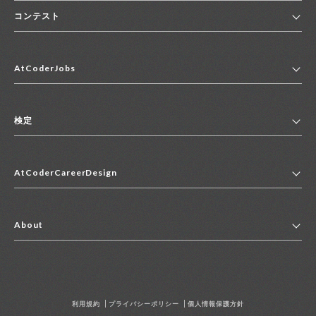
コンテスト
ホーム
AtCoderJobs
コンテスト一覧
ランキング
AtCoderJobsトップ
便利リンク集
検定
2027年新卒採用求人一覧
2028年新卒採用求人一覧
検定トップ
中途採用求人一覧
AtCoderCareerDesign
マイページ
インターン求人一覧
キャリアデザイントップ
アルバイト求人一覧
About
その他求人一覧
企業情報
AtCoder社による職業紹介求人一覧
よくある質問
採用担当者の方へ
利用規約
プライバシーポリシー
個人情報保護方針
お問い合わせ