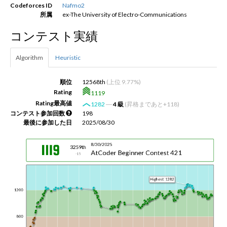
Codeforces ID
Nafmo2
所属
ex-The University of Electro-Communications
新規登録
ログイン
コンテスト実績
JP
EN
Algorithm
Heuristic
順位
12568th
(上位 9.77%)
Rating
1119
Rating最高値
1282
―
4 級
(昇格まであと+118)
コンテスト参加回数
198
最後に参加した日
2025/08/30