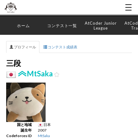
AtCoder Junior
AtCod
ホーム
コンテスト一覧
League
Tra
プロフィール
コンテスト成績表
三段
MtSaka
国と地域
日本
誕生年
2007
Codeforces ID
MtSaka