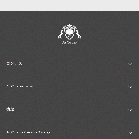
コンテスト
ホーム
AtCoderJobs
コンテスト一覧
ランキング
AtCoderJobsトップ
便利リンク集
検定
2027年新卒採用求人一覧
2028年新卒採用求人一覧
検定トップ
中途採用求人一覧
AtCoderCareerDesign
マイページ