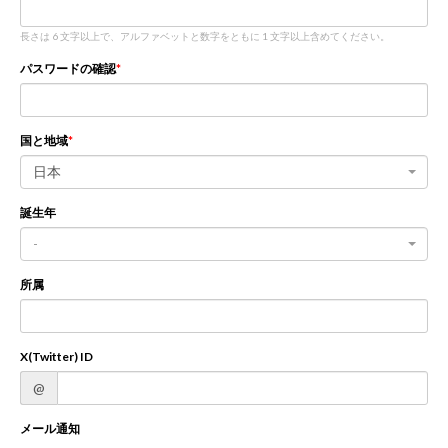
長さは 6 文字以上で、アルファベットと数字をともに 1 文字以上含めてください。
新規登録
ログイン
パスワードの確認
JP
EN
国と地域
日本
誕生年
-
所属
X(Twitter) ID
@
メール通知