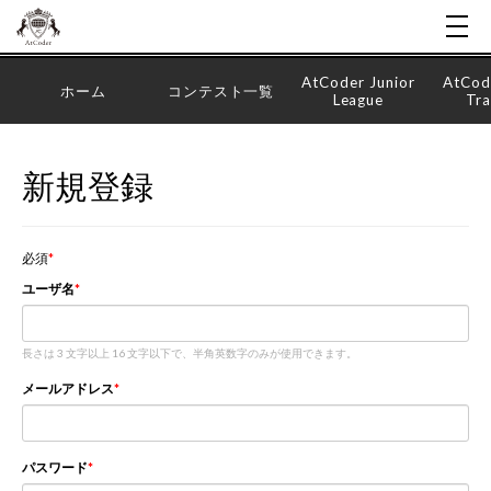
AtCoder Junior
AtCod
ホーム
コンテスト一覧
League
Tra
新規登録
必須
ユーザ名
長さは 3 文字以上 16 文字以下で、半角英数字のみが使用できます。
メールアドレス
パスワード