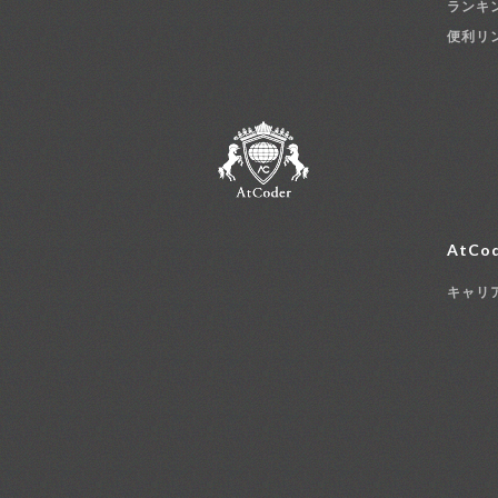
ランキ
便利リ
AtCod
キャリ