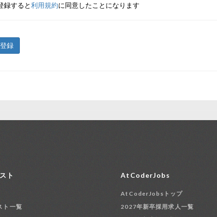
登録すると
利用規約
に同意したことになります
登録
スト
AtCoderJobs
AtCoderJobsトップ
スト一覧
2027年新卒採用求人一覧