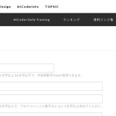
Design
AtCoderInfo
TOPSIC
AtCoder Daily Training
ランキング
便利リンク集
 3 文字以上 16 文字以下で、半角英数字のみが使用できます。
 6 文字以上で、アルファベットと数字をともに 1 文字以上含めてください。