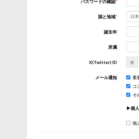
パスワードの確認
日本
国と地域
-
誕生年
所属
@
X(Twitter) ID
メール通知
重
コ
そ
▶個
個