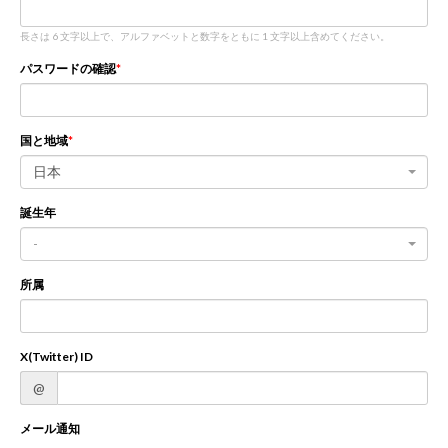
長さは 6 文字以上で、アルファベットと数字をともに 1 文字以上含めてください。
新規登録
ログイン
パスワードの確認
JP
EN
国と地域
日本
誕生年
-
所属
X(Twitter) ID
@
メール通知