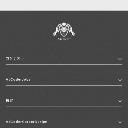
コンテスト
ホーム
AtCoderJobs
コンテスト一覧
ランキング
AtCoderJobsトップ
便利リンク集
検定
2027年新卒採用求人一覧
2028年新卒採用求人一覧
検定トップ
中途採用求人一覧
AtCoderCareerDesign
マイページ