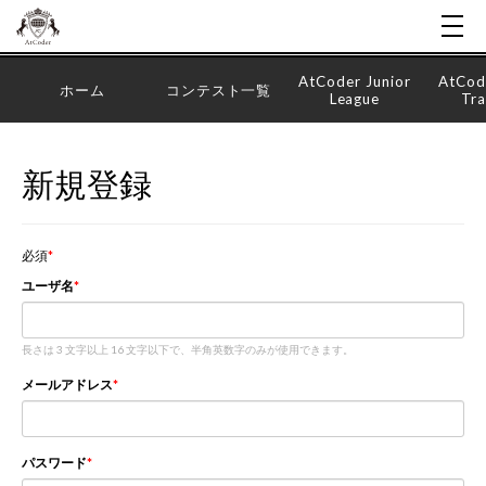
AtCoder Junior
AtCod
ホーム
コンテスト一覧
League
Tra
新規登録
必須
ユーザ名
長さは 3 文字以上 16 文字以下で、半角英数字のみが使用できます。
メールアドレス
パスワード