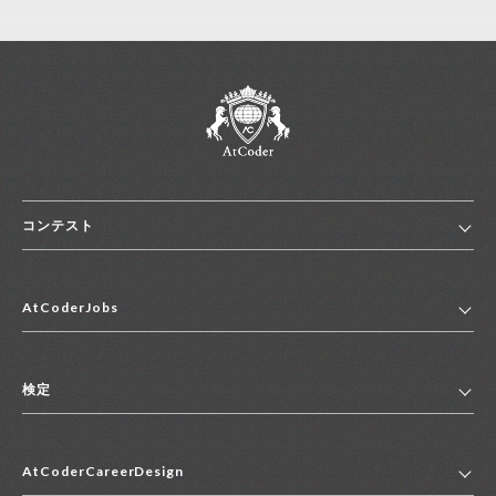
コンテスト
ホーム
AtCoderJobs
コンテスト一覧
ランキング
AtCoderJobsトップ
便利リンク集
検定
2027年新卒採用求人一覧
2028年新卒採用求人一覧
検定トップ
中途採用求人一覧
AtCoderCareerDesign
マイページ