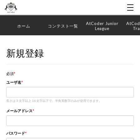
AtCoder Junior
AtCod
ホーム
コンテスト一覧
League
Tra
新規登録
必須
ユーザ名
長さは 3 文字以上 16 文字以下で、半角英数字のみが使用できます。
メールアドレス
パスワード