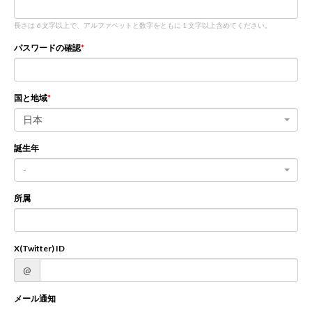
長さは 6 文字以上で、アルファベットと数字をともに 1 文字以上含めてください。
新規登録
ログイン
パスワードの確認
JP
EN
国と地域
日本
誕生年
-
所属
X(Twitter) ID
@
メール通知