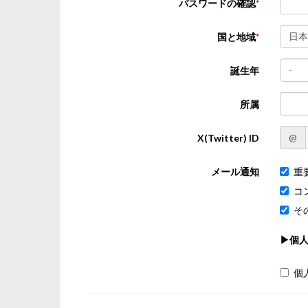
パスワードの確認
日本
国と地域
-
誕生年
所属
@
X(Twitter) ID
メール通知
重
コ
そ
▶個
個