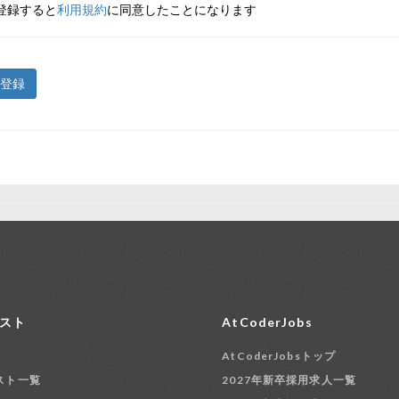
登録すると
利用規約
に同意したことになります
登録
スト
AtCoderJobs
AtCoderJobsトップ
スト一覧
2027年新卒採用求人一覧