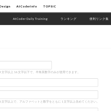
Design
AtCoderInfo
TOPSIC
AtCoder Daily Training
ランキング
便利リンク集
 3 文字以上 16 文字以下で、半角英数字のみが使用できます。
 6 文字以上で、アルファベットと数字をともに 1 文字以上含めてください。