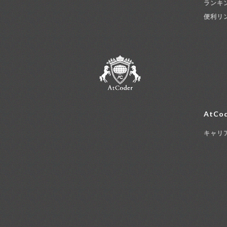
ランキ
便利リ
AtCod
キャリ