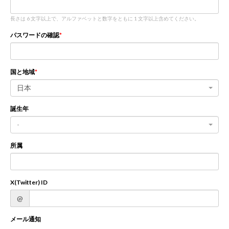
長さは 6 文字以上で、アルファベットと数字をともに 1 文字以上含めてください。
新規登録
ログイン
パスワードの確認
JP
EN
国と地域
日本
誕生年
-
所属
X(Twitter) ID
@
メール通知