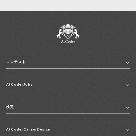
コンテスト
ホーム
AtCoderJobs
コンテスト一覧
ランキング
AtCoderJobsトップ
便利リンク集
検定
2027年新卒採用求人一覧
2028年新卒採用求人一覧
検定トップ
中途採用求人一覧
AtCoderCareerDesign
マイページ