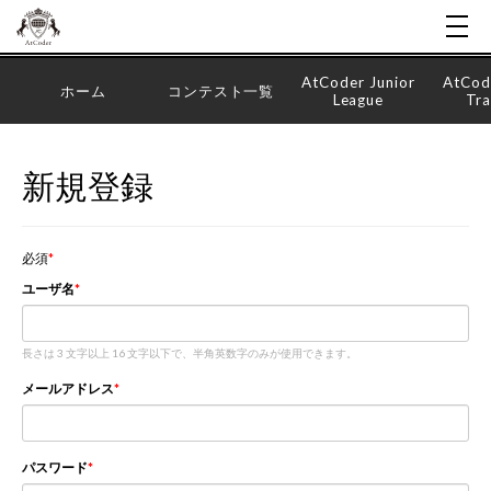
AtCoder Junior
AtCod
ホーム
コンテスト一覧
League
Tra
新規登録
必須
ユーザ名
長さは 3 文字以上 16 文字以下で、半角英数字のみが使用できます。
メールアドレス
パスワード