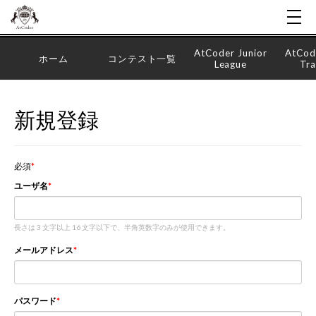
AtCoder Junior
AtCod
ホーム
コンテスト一覧
League
Tra
新規登録
必須
ユーザ名
長さは 3 文字以上 16 文字以下で、半角英数字のみが使用できます。
メールアドレス
パスワード