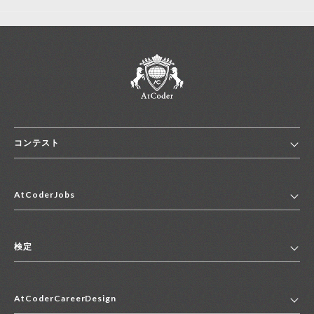
コンテスト
ホーム
AtCoderJobs
コンテスト一覧
ランキング
AtCoderJobsトップ
便利リンク集
検定
2027年新卒採用求人一覧
2028年新卒採用求人一覧
検定トップ
中途採用求人一覧
AtCoderCareerDesign
マイページ