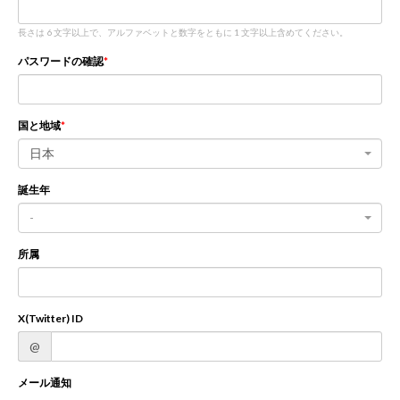
長さは 6 文字以上で、アルファベットと数字をともに 1 文字以上含めてください。
新規登録
ログイン
パスワードの確認
JP
EN
国と地域
日本
誕生年
-
所属
X(Twitter) ID
@
メール通知