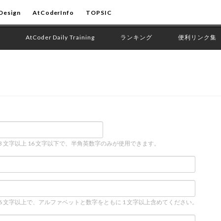
Design
AtCoderInfo
TOPSIC
AtCoder Daily Training
ランキング
便利リンク集
 3 文字以上 16 文字以下で、半角英数字のみが使用できます。
 6 文字以上で、アルファベットと数字をともに 1 文字以上含めてください。