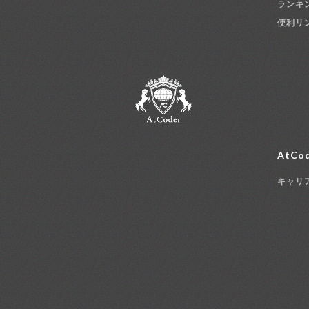
ランキ
便利リ
AtCod
キャリ