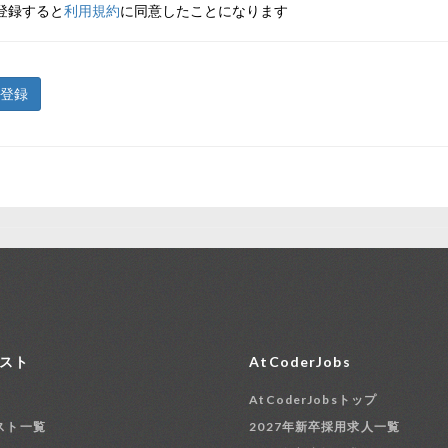
登録すると
利用規約
に同意したことになります
登録
スト
AtCoderJobs
AtCoderJobsトップ
スト一覧
2027年新卒採用求人一覧