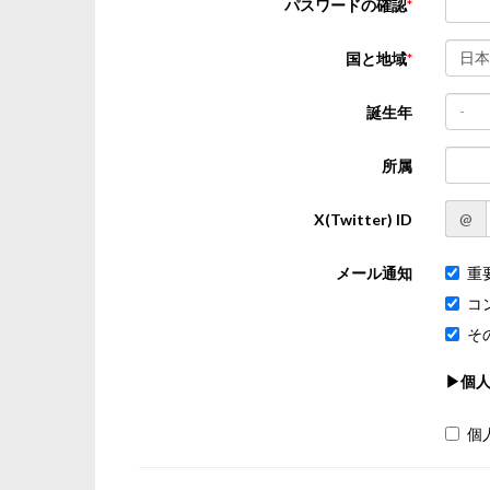
パスワードの確認
日本
国と地域
-
誕生年
所属
@
X(Twitter) ID
メール通知
重
コ
そ
▶個
個