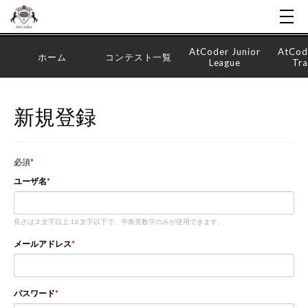
AtCoder Junior
AtCod
ホーム
コンテスト一覧
League
Tra
新規登録
必須
ユーザ名
長さは 3 文字以上 16 文字以下で、半角英数字のみが使用できます。
メールアドレス
パスワード