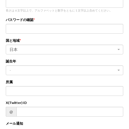
長さは 6 文字以上で、アルファベットと数字をともに 1 文字以上含めてください。
新規登録
ログイン
パスワードの確認
JP
EN
国と地域
日本
誕生年
-
所属
X(Twitter) ID
@
メール通知