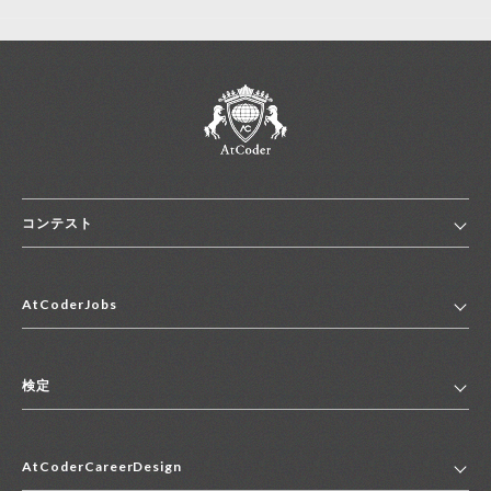
コンテスト
ホーム
AtCoderJobs
コンテスト一覧
ランキング
AtCoderJobsトップ
便利リンク集
検定
2027年新卒採用求人一覧
2028年新卒採用求人一覧
検定トップ
中途採用求人一覧
AtCoderCareerDesign
マイページ