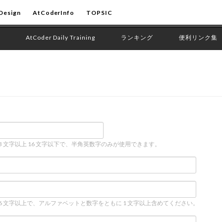
Design
AtCoderInfo
TOPSIC
AtCoder Daily Training
ランキング
便利リンク集
 3 文字以上 16 文字以下で、半角英数字のみが使用できます。
 6 文字以上で、アルファベットと数字をともに 1 文字以上含めてください。