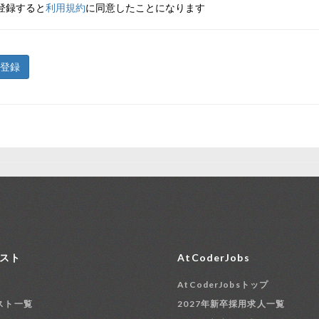
登録すると
利用規約
に同意したことになります
登録
スト
AtCoderJobs
AtCoderJobsトップ
スト一覧
2027年新卒採用求人一覧