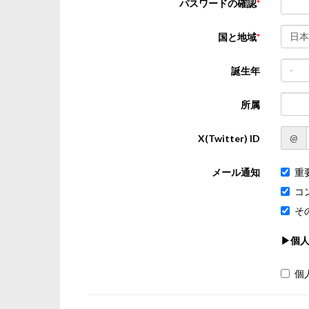
パスワードの確認
日本
国と地域
-
誕生年
所属
@
X(Twitter) ID
メール通知
重
コ
そ
▶個
個