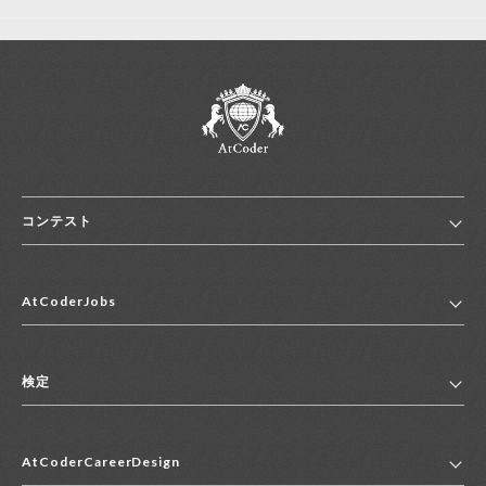
コンテスト
ホーム
AtCoderJobs
コンテスト一覧
ランキング
AtCoderJobsトップ
便利リンク集
検定
2027年新卒採用求人一覧
2028年新卒採用求人一覧
検定トップ
中途採用求人一覧
AtCoderCareerDesign
マイページ