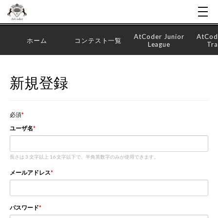
AtCoder Junior
AtCod
ホーム
コンテスト一覧
League
Tra
新規登録
必須
ユーザ名
長さは 3 文字以上 16 文字以下で、半角英数字のみが使用できます。
メールアドレス
パスワード