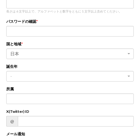
長さは 6 文字以上で、アルファベットと数字をともに 1 文字以上含めてください。
新規登録
ログイン
パスワードの確認
JP
EN
国と地域
日本
誕生年
-
所属
X(Twitter) ID
@
メール通知