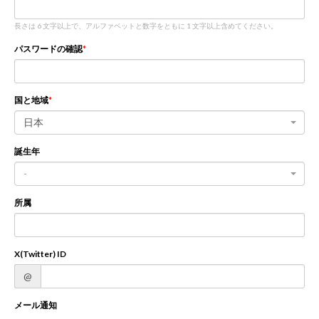
長さは 6 文字以上で、アルファベットと数字をともに 1 文字以上含めてください。
新規登録
ログイン
パスワードの確認
JP
EN
国と地域
日本
誕生年
-
所属
X(Twitter) ID
@
メール通知