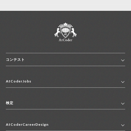
コンテスト
ホーム
AtCoderJobs
コンテスト一覧
ランキング
AtCoderJobsトップ
便利リンク集
検定
2027年新卒採用求人一覧
2028年新卒採用求人一覧
検定トップ
中途採用求人一覧
AtCoderCareerDesign
マイページ