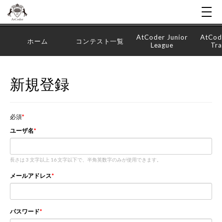
AtCoder Junior
AtCod
ホーム
コンテスト一覧
League
Tra
新規登録
必須
ユーザ名
長さは 3 文字以上 16 文字以下で、半角英数字のみが使用できます。
メールアドレス
パスワード