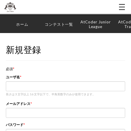
AtCoder Junior
AtCod
ホーム
コンテスト一覧
League
Tra
新規登録
必須
ユーザ名
長さは 3 文字以上 16 文字以下で、半角英数字のみが使用できます。
メールアドレス
パスワード