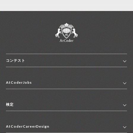
コンテスト
ホーム
AtCoderJobs
コンテスト一覧
ランキング
AtCoderJobsトップ
便利リンク集
検定
2027年新卒採用求人一覧
2028年新卒採用求人一覧
検定トップ
中途採用求人一覧
AtCoderCareerDesign
マイページ