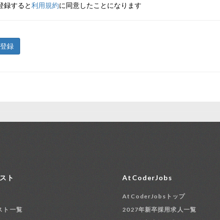
登録すると
利用規約
に同意したことになります
登録
スト
AtCoderJobs
AtCoderJobsトップ
スト一覧
2027年新卒採用求人一覧