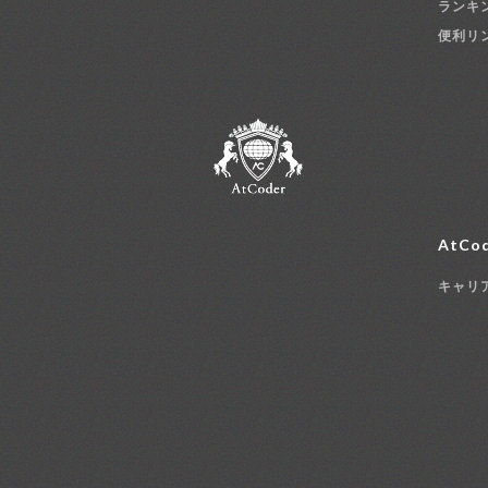
ランキ
便利リ
AtCod
キャリ