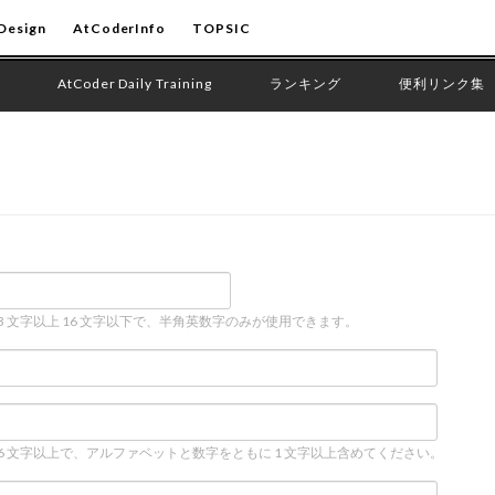
Design
AtCoderInfo
TOPSIC
AtCoder Daily Training
ランキング
便利リンク集
 3 文字以上 16 文字以下で、半角英数字のみが使用できます。
 6 文字以上で、アルファベットと数字をともに 1 文字以上含めてください。