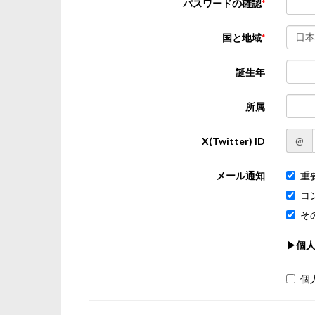
パスワードの確認
日本
国と地域
-
誕生年
所属
@
X(Twitter) ID
メール通知
重
コ
そ
▶個
個