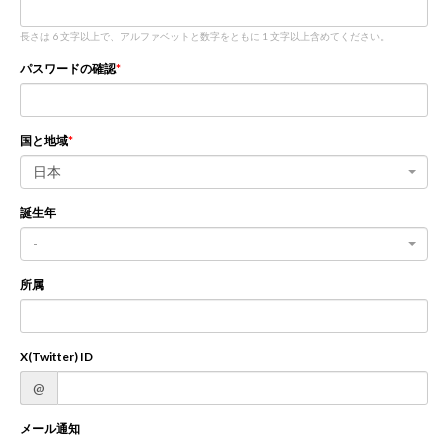
長さは 6 文字以上で、アルファベットと数字をともに 1 文字以上含めてください。
新規登録
ログイン
パスワードの確認
JP
EN
国と地域
日本
誕生年
-
所属
X(Twitter) ID
@
メール通知