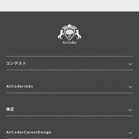
コンテスト
ホーム
AtCoderJobs
コンテスト一覧
ランキング
AtCoderJobsトップ
便利リンク集
検定
2027年新卒採用求人一覧
2028年新卒採用求人一覧
検定トップ
中途採用求人一覧
AtCoderCareerDesign
マイページ