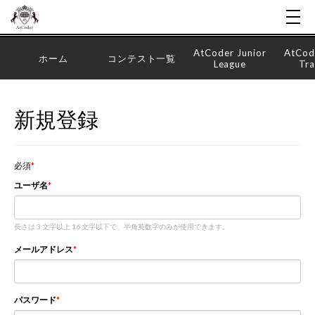
AtCoder Junior
AtCod
ホーム
コンテスト一覧
League
Tra
新規登録
必須
ユーザ名
長さは 3 文字以上 16 文字以下で、半角英数字のみが使用できます。
メールアドレス
パスワード