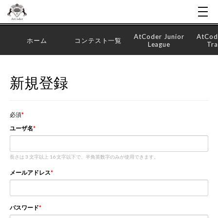
AtCoder Junior
AtCod
ホーム
コンテスト一覧
League
Tra
新規登録
必須
ユーザ名
長さは 3 文字以上 16 文字以下で、半角英数字のみが使用できます。
メールアドレス
パスワード