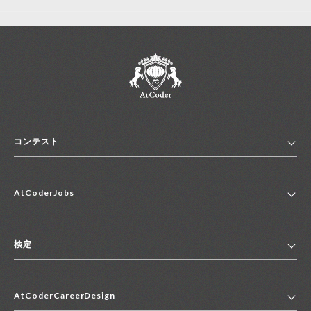
コンテスト
ホーム
AtCoderJobs
コンテスト一覧
ランキング
AtCoderJobsトップ
便利リンク集
検定
2027年新卒採用求人一覧
2028年新卒採用求人一覧
検定トップ
中途採用求人一覧
AtCoderCareerDesign
マイページ