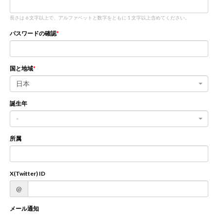
長さは 6 文字以上で、アルファベットと数字をともに 1 文字以上含めてください。
新規登録
ログイン
パスワードの確認
JP
EN
国と地域
日本
誕生年
-
所属
X(Twitter) ID
@
メール通知