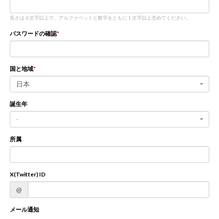
長さは 6 文字以上で、アルファベットと数字をともに 1 文字以上含めてください。
新規登録
ログイン
パスワードの確認
JP
EN
国と地域
日本
誕生年
-
所属
X(Twitter) ID
@
メール通知