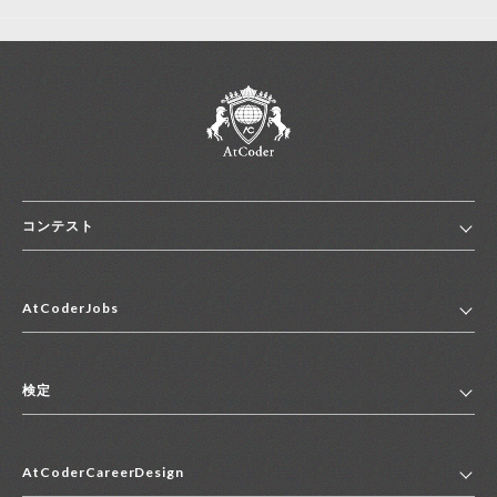
コンテスト
ホーム
AtCoderJobs
コンテスト一覧
ランキング
AtCoderJobsトップ
便利リンク集
検定
2027年新卒採用求人一覧
2028年新卒採用求人一覧
検定トップ
中途採用求人一覧
AtCoderCareerDesign
マイページ