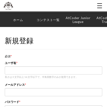
AtCoder Junior
AtCod
ホーム
コンテスト一覧
League
Tra
新規登録
必須
ユーザ名
長さは 3 文字以上 16 文字以下で、半角英数字のみが使用できます。
メールアドレス
パスワード