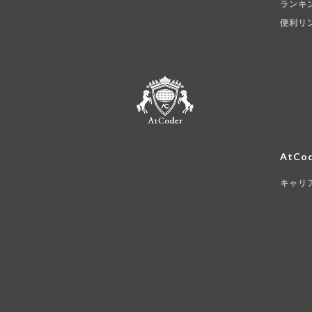
ランキ
便利リ
AtCod
キャリ