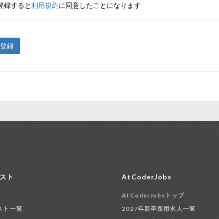
登録すると
利用規約
に同意したことになります
登録
スト
AtCoderJobs
AtCoderJobsトップ
スト一覧
2027年新卒採用求人一覧