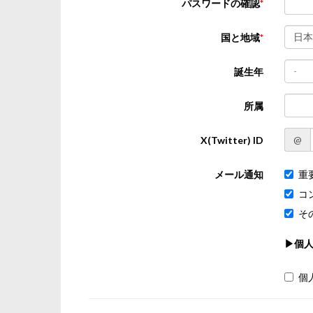
パスワードの確認
日本
国と地域
-
誕生年
所属
@
X(Twitter) ID
メール通知
重
コ
そ
▶個
個