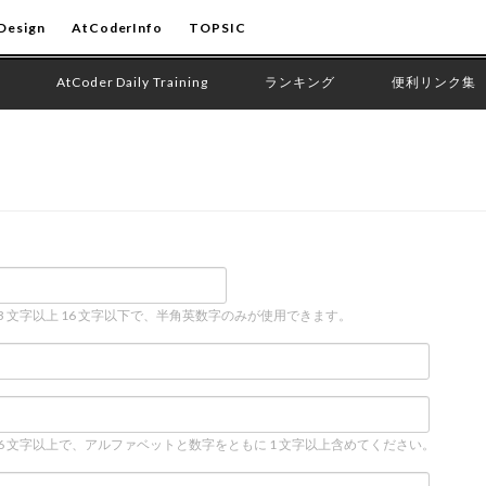
Design
AtCoderInfo
TOPSIC
AtCoder Daily Training
ランキング
便利リンク集
 3 文字以上 16 文字以下で、半角英数字のみが使用できます。
 6 文字以上で、アルファベットと数字をともに 1 文字以上含めてください。