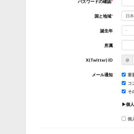
パスワードの確認
日本
国と地域
-
誕生年
所属
@
X(Twitter) ID
メール通知
重
コ
そ
▶個
個