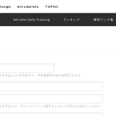
Design
AtCoderInfo
TOPSIC
AtCoder Daily Training
ランキング
便利リンク集
 3 文字以上 16 文字以下で、半角英数字のみが使用できます。
 6 文字以上で、アルファベットと数字をともに 1 文字以上含めてください。