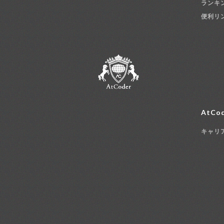
ランキ
便利リ
AtCod
キャリ