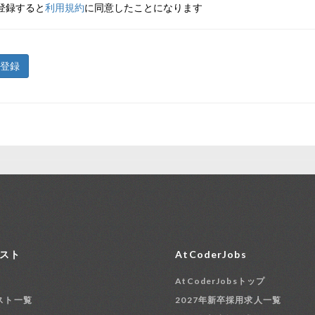
登録すると
利用規約
に同意したことになります
登録
スト
AtCoderJobs
AtCoderJobsトップ
スト一覧
2027年新卒採用求人一覧