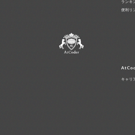
ランキ
便利リ
AtCod
キャリ