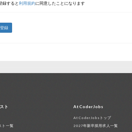
登録すると
利用規約
に同意したことになります
登録
スト
AtCoderJobs
AtCoderJobsトップ
スト一覧
2027年新卒採用求人一覧