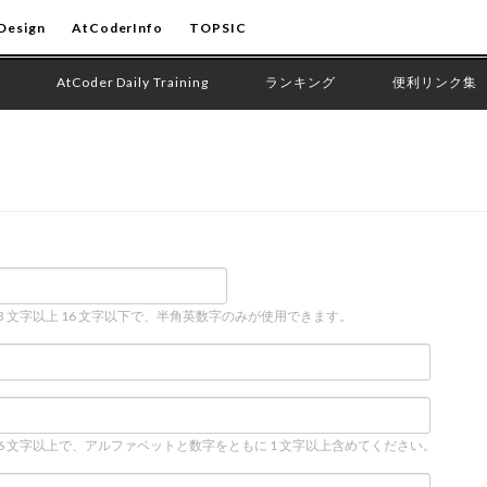
Design
AtCoderInfo
TOPSIC
AtCoder Daily Training
ランキング
便利リンク集
 3 文字以上 16 文字以下で、半角英数字のみが使用できます。
 6 文字以上で、アルファベットと数字をともに 1 文字以上含めてください。