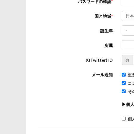
パスワードの確認
日本
国と地域
-
誕生年
所属
@
X(Twitter) ID
メール通知
重
コ
そ
▶個
個