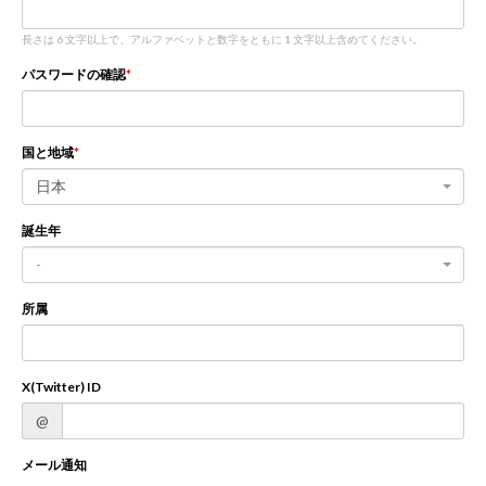
長さは 6 文字以上で、アルファベットと数字をともに 1 文字以上含めてください。
新規登録
ログイン
パスワードの確認
JP
EN
国と地域
日本
誕生年
-
所属
X(Twitter) ID
@
メール通知