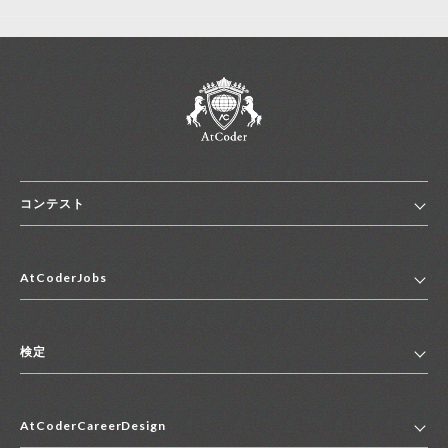
コンテスト
ホーム
AtCoderJobs
コンテスト一覧
ランキング
AtCoderJobsトップ
便利リンク集
検定
2027年新卒採用求人一覧
2028年新卒採用求人一覧
検定トップ
中途採用求人一覧
AtCoderCareerDesign
マイページ