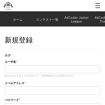
AtCoder Junior
AtCod
ホーム
コンテスト一覧
League
Tra
新規登録
必須
ユーザ名
長さは 3 文字以上 16 文字以下で、半角英数字のみが使用できます。
メールアドレス
パスワード