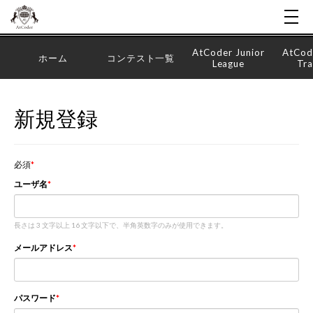
AtCoder Junior
AtCod
ホーム
コンテスト一覧
League
Tra
新規登録
必須
ユーザ名
長さは 3 文字以上 16 文字以下で、半角英数字のみが使用できます。
メールアドレス
パスワード