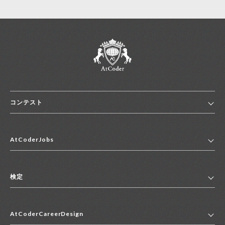
コンテスト
ホーム
AtCoderJobs
コンテスト一覧
ランキング
AtCoderJobsトップ
便利リンク集
検定
2027年新卒採用求人一覧
2028年新卒採用求人一覧
検定トップ
中途採用求人一覧
AtCoderCareerDesign
マイページ