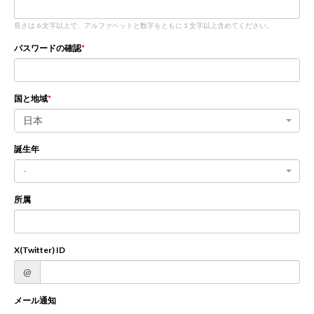
長さは 6 文字以上で、アルファベットと数字をともに 1 文字以上含めてください。
新規登録
ログイン
パスワードの確認
JP
EN
国と地域
日本
誕生年
-
所属
X(Twitter) ID
@
メール通知