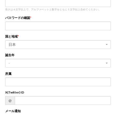
長さは 6 文字以上で、アルファベットと数字をともに 1 文字以上含めてください。
新規登録
ログイン
パスワードの確認
JP
EN
国と地域
日本
誕生年
-
所属
X(Twitter) ID
@
メール通知