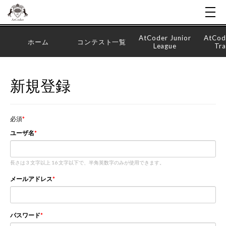
AtCoder Junior
AtCod
ホーム
コンテスト一覧
League
Tra
新規登録
必須
ユーザ名
長さは 3 文字以上 16 文字以下で、半角英数字のみが使用できます。
メールアドレス
パスワード