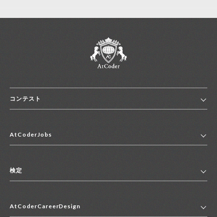
コンテスト
ホーム
AtCoderJobs
コンテスト一覧
ランキング
AtCoderJobsトップ
便利リンク集
検定
2027年新卒採用求人一覧
2028年新卒採用求人一覧
検定トップ
中途採用求人一覧
AtCoderCareerDesign
マイページ