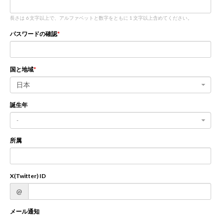
長さは 6 文字以上で、アルファベットと数字をともに 1 文字以上含めてください。
新規登録
ログイン
パスワードの確認
JP
EN
国と地域
日本
誕生年
-
所属
X(Twitter) ID
@
メール通知