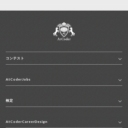
コンテスト
ホーム
AtCoderJobs
コンテスト一覧
ランキング
AtCoderJobsトップ
便利リンク集
検定
2027年新卒採用求人一覧
2028年新卒採用求人一覧
検定トップ
中途採用求人一覧
AtCoderCareerDesign
マイページ