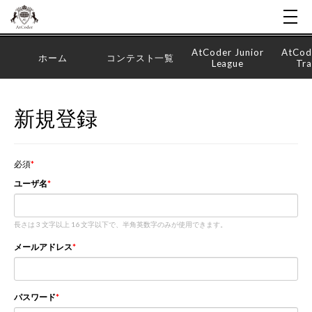
AtCoder Junior
AtCod
ホーム
コンテスト一覧
League
Tra
新規登録
必須
ユーザ名
長さは 3 文字以上 16 文字以下で、半角英数字のみが使用できます。
メールアドレス
パスワード