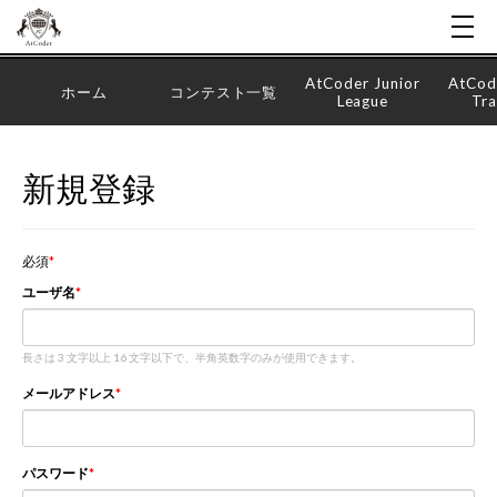
AtCoder Junior
AtCod
ホーム
コンテスト一覧
League
Tra
新規登録
必須
ユーザ名
長さは 3 文字以上 16 文字以下で、半角英数字のみが使用できます。
メールアドレス
パスワード