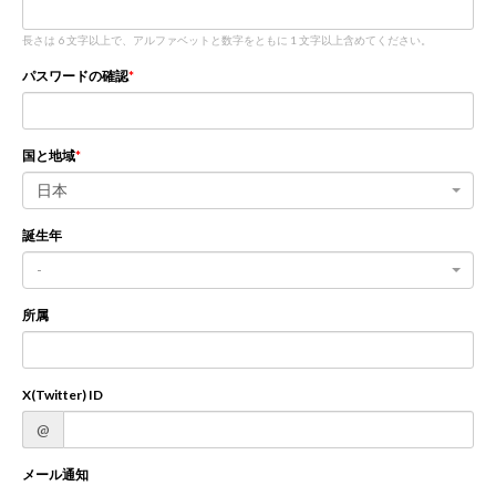
長さは 6 文字以上で、アルファベットと数字をともに 1 文字以上含めてください。
新規登録
ログイン
パスワードの確認
JP
EN
国と地域
日本
誕生年
-
所属
X(Twitter) ID
@
メール通知