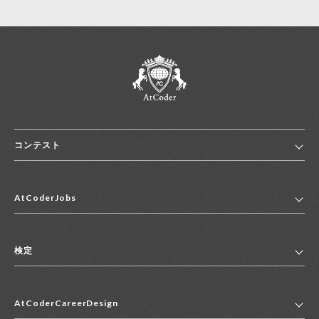
コンテスト
ホーム
AtCoderJobs
コンテスト一覧
ランキング
AtCoderJobsトップ
便利リンク集
検定
2027年新卒採用求人一覧
2028年新卒採用求人一覧
検定トップ
中途採用求人一覧
AtCoderCareerDesign
マイページ