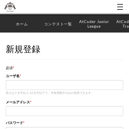
AtCoder Junior
AtCod
ホーム
コンテスト一覧
League
Tra
新規登録
必須
ユーザ名
長さは 3 文字以上 16 文字以下で、半角英数字のみが使用できます。
メールアドレス
パスワード