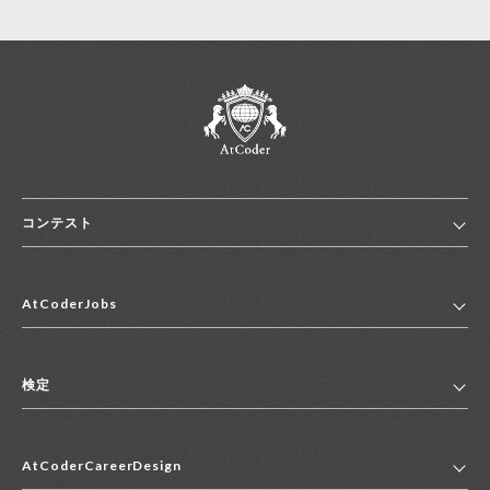
コンテスト
ホーム
AtCoderJobs
コンテスト一覧
ランキング
AtCoderJobsトップ
便利リンク集
検定
2027年新卒採用求人一覧
2028年新卒採用求人一覧
検定トップ
中途採用求人一覧
AtCoderCareerDesign
マイページ