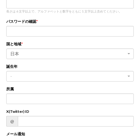
長さは 6 文字以上で、アルファベットと数字をともに 1 文字以上含めてください。
新規登録
ログイン
パスワードの確認
JP
EN
国と地域
日本
誕生年
-
所属
X(Twitter) ID
@
メール通知