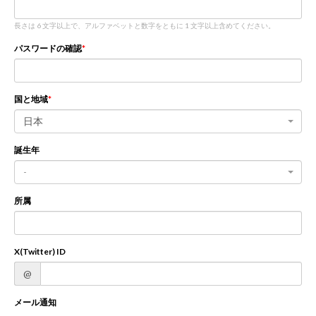
長さは 6 文字以上で、アルファベットと数字をともに 1 文字以上含めてください。
新規登録
ログイン
パスワードの確認
JP
EN
国と地域
日本
誕生年
-
所属
X(Twitter) ID
@
メール通知