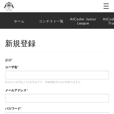
AtCoder Junior
AtCod
ホーム
コンテスト一覧
League
Tra
新規登録
必須
ユーザ名
長さは 3 文字以上 16 文字以下で、半角英数字のみが使用できます。
メールアドレス
パスワード