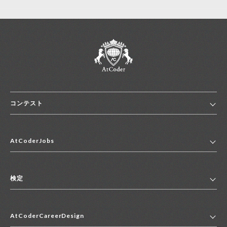
コンテスト
ホーム
AtCoderJobs
コンテスト一覧
ランキング
AtCoderJobsトップ
便利リンク集
検定
2027年新卒採用求人一覧
2028年新卒採用求人一覧
検定トップ
中途採用求人一覧
AtCoderCareerDesign
マイページ