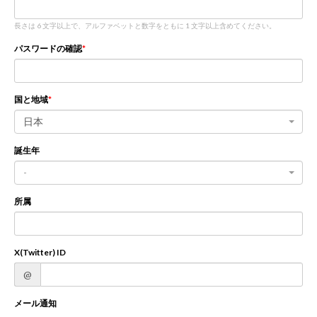
長さは 6 文字以上で、アルファベットと数字をともに 1 文字以上含めてください。
新規登録
ログイン
パスワードの確認
JP
EN
国と地域
日本
誕生年
-
所属
X(Twitter) ID
@
メール通知