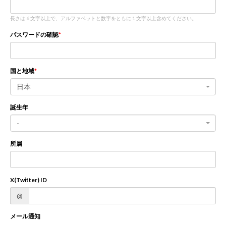
長さは 6 文字以上で、アルファベットと数字をともに 1 文字以上含めてください。
新規登録
ログイン
パスワードの確認
JP
EN
国と地域
日本
誕生年
-
所属
X(Twitter) ID
@
メール通知