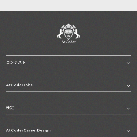
コンテスト
ホーム
AtCoderJobs
コンテスト一覧
ランキング
AtCoderJobsトップ
便利リンク集
検定
2027年新卒採用求人一覧
2028年新卒採用求人一覧
検定トップ
中途採用求人一覧
AtCoderCareerDesign
マイページ