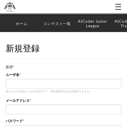
AtCoder Junior
AtCod
ホーム
コンテスト一覧
League
Tra
新規登録
必須
ユーザ名
長さは 3 文字以上 16 文字以下で、半角英数字のみが使用できます。
メールアドレス
パスワード