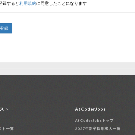
登録すると
利用規約
に同意したことになります
登録
スト
AtCoderJobs
AtCoderJobsトップ
スト一覧
2027年新卒採用求人一覧