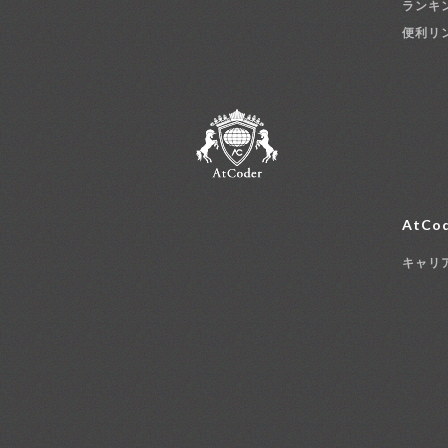
ランキ
便利リ
AtCod
キャリ