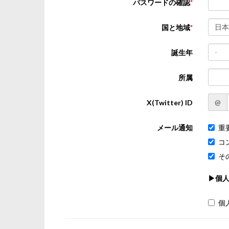
パスワードの確認
日本
国と地域
-
誕生年
所属
@
X(Twitter) ID
メール通知
重
コ
そ
▶個
個