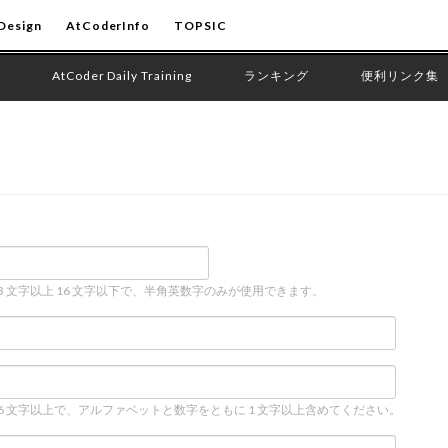
Design
AtCoderInfo
TOPSIC
AtCoder Daily Training
ランキング
便利リンク集
 3 文字以上 16 文字以下で、半角英数字のみが使用できます。
 6 文字以上で、アルファベットと数字をともに 1 文字以上含めてください。