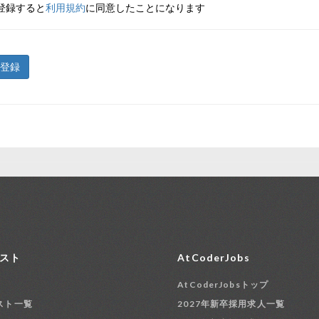
登録すると
利用規約
に同意したことになります
登録
スト
AtCoderJobs
AtCoderJobsトップ
スト一覧
2027年新卒採用求人一覧