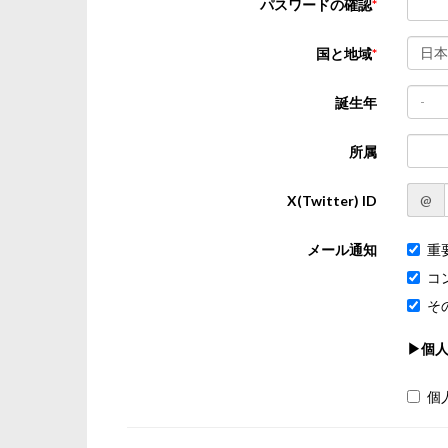
パスワードの確認
日本
国と地域
-
誕生年
所属
@
X(Twitter) ID
メール通知
重
コ
そ
▶個
個