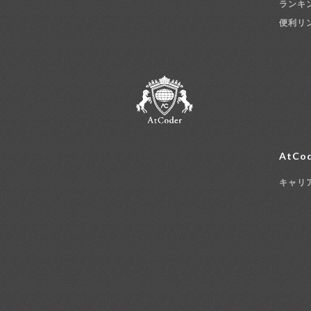
ランキ
便利リ
AtCod
キャリ