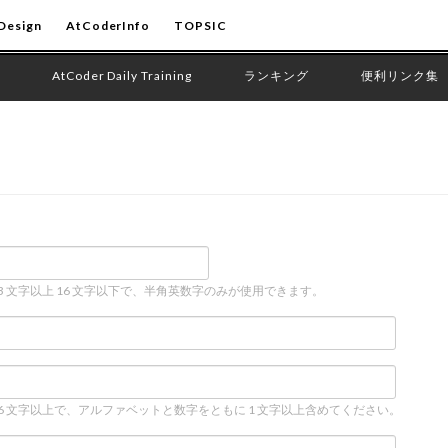
Design
AtCoderInfo
TOPSIC
AtCoder Daily Training
ランキング
便利リンク集
 3 文字以上 16 文字以下で、半角英数字のみが使用できます。
 6 文字以上で、アルファベットと数字をともに 1 文字以上含めてください。