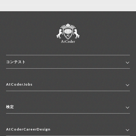
コンテスト
ホーム
AtCoderJobs
コンテスト一覧
ランキング
AtCoderJobsトップ
便利リンク集
検定
2027年新卒採用求人一覧
2028年新卒採用求人一覧
検定トップ
中途採用求人一覧
AtCoderCareerDesign
マイページ