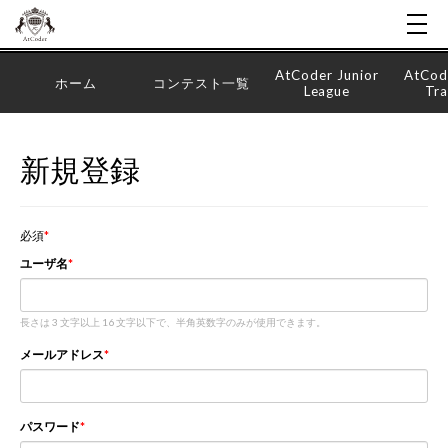
AtCoder Junior
AtCod
ホーム
コンテスト一覧
League
Tra
新規登録
必須
ユーザ名
長さは 3 文字以上 16 文字以下で、半角英数字のみが使用できます。
メールアドレス
パスワード