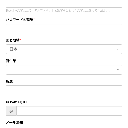
長さは 6 文字以上で、アルファベットと数字をともに 1 文字以上含めてください。
新規登録
ログイン
パスワードの確認
JP
EN
国と地域
日本
誕生年
-
所属
X(Twitter) ID
@
メール通知