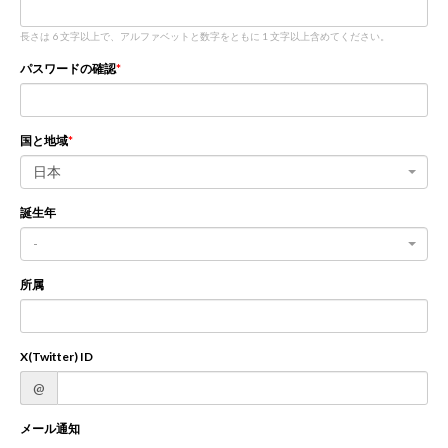
長さは 6 文字以上で、アルファベットと数字をともに 1 文字以上含めてください。
新規登録
ログイン
パスワードの確認
JP
EN
国と地域
日本
誕生年
-
所属
X(Twitter) ID
@
メール通知