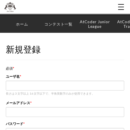
AtCoder Junior
AtCod
ホーム
コンテスト一覧
League
Tra
新規登録
必須
ユーザ名
長さは 3 文字以上 16 文字以下で、半角英数字のみが使用できます。
メールアドレス
パスワード