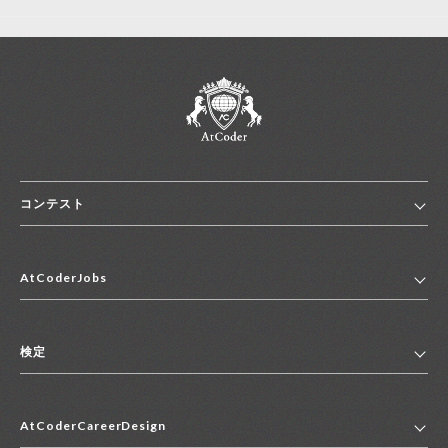
コンテスト
ホーム
AtCoderJobs
コンテスト一覧
ランキング
AtCoderJobsトップ
便利リンク集
検定
2027年新卒採用求人一覧
2028年新卒採用求人一覧
検定トップ
中途採用求人一覧
AtCoderCareerDesign
マイページ