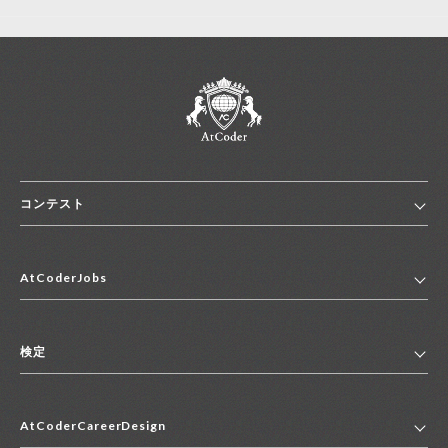
コンテスト
ホーム
AtCoderJobs
コンテスト一覧
ランキング
AtCoderJobsトップ
便利リンク集
検定
2027年新卒採用求人一覧
2028年新卒採用求人一覧
検定トップ
中途採用求人一覧
AtCoderCareerDesign
マイページ