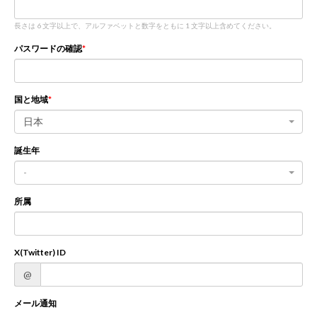
長さは 6 文字以上で、アルファベットと数字をともに 1 文字以上含めてください。
新規登録
ログイン
パスワードの確認
JP
EN
国と地域
日本
誕生年
-
所属
X(Twitter) ID
@
メール通知