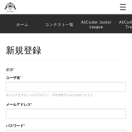
AtCoder Junior
AtCod
ホーム
コンテスト一覧
League
Tra
新規登録
必須
ユーザ名
長さは 3 文字以上 16 文字以下で、半角英数字のみが使用できます。
メールアドレス
パスワード