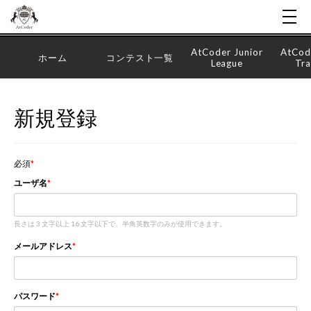
AtCoder Junior
AtCod
ホーム
コンテスト一覧
League
Tra
新規登録
必須
ユーザ名
長さは 3 文字以上 16 文字以下で、半角英数字のみが使用できます。
メールアドレス
パスワード