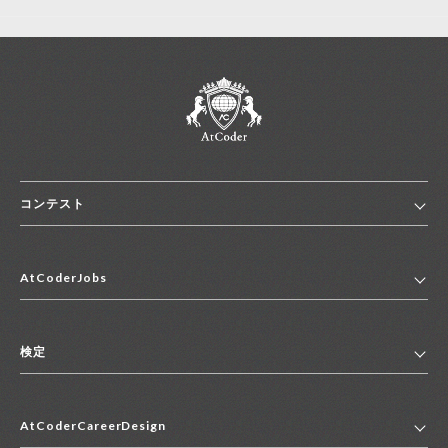
コンテスト
ホーム
AtCoderJobs
コンテスト一覧
ランキング
AtCoderJobsトップ
便利リンク集
検定
2027年新卒採用求人一覧
2028年新卒採用求人一覧
検定トップ
中途採用求人一覧
AtCoderCareerDesign
マイページ