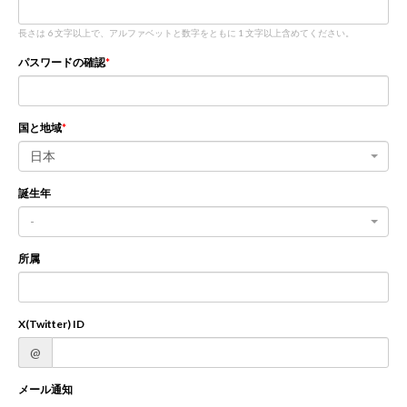
長さは 6 文字以上で、アルファベットと数字をともに 1 文字以上含めてください。
新規登録
ログイン
パスワードの確認
JP
EN
国と地域
日本
誕生年
-
所属
X(Twitter) ID
@
メール通知