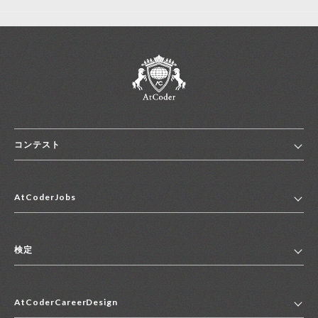
コンテスト
ホーム
AtCoderJobs
コンテスト一覧
ランキング
AtCoderJobsトップ
便利リンク集
検定
2027年新卒採用求人一覧
2028年新卒採用求人一覧
検定トップ
中途採用求人一覧
AtCoderCareerDesign
マイページ