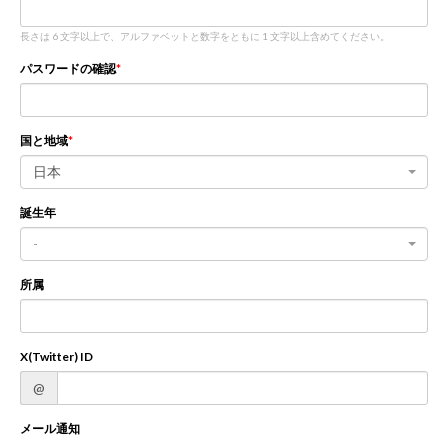
長さは 6 文字以上で、アルファベットと数字をともに 1 文字以上含めてください。
新規登録
ログイン
パスワードの確認
JP
EN
国と地域
日本
誕生年
-
所属
X(Twitter) ID
@
メール通知