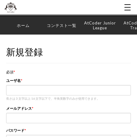
AtCoder Junior
AtCod
ホーム
コンテスト一覧
League
Tra
新規登録
必須
ユーザ名
長さは 3 文字以上 16 文字以下で、半角英数字のみが使用できます。
メールアドレス
パスワード