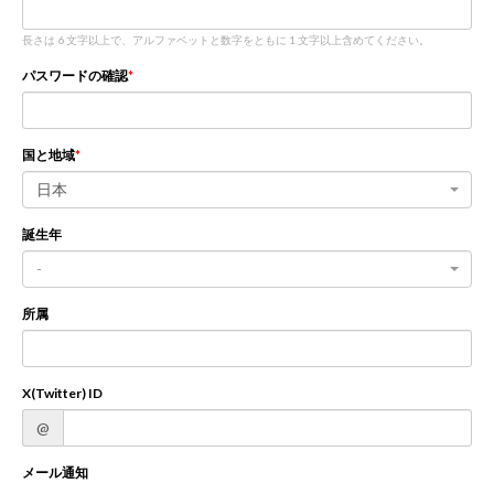
長さは 6 文字以上で、アルファベットと数字をともに 1 文字以上含めてください。
新規登録
ログイン
パスワードの確認
JP
EN
国と地域
日本
誕生年
-
所属
X(Twitter) ID
@
メール通知