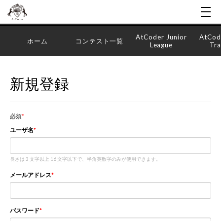
AtCoder Junior
AtCod
ホーム
コンテスト一覧
League
Tra
新規登録
必須
ユーザ名
長さは 3 文字以上 16 文字以下で、半角英数字のみが使用できます。
メールアドレス
パスワード