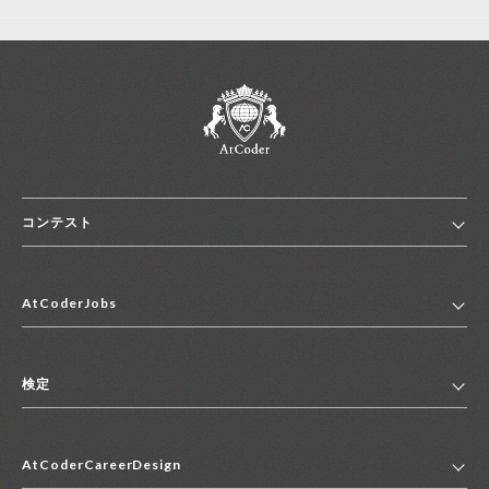
コンテスト
ホーム
AtCoderJobs
コンテスト一覧
ランキング
AtCoderJobsトップ
便利リンク集
検定
2027年新卒採用求人一覧
2028年新卒採用求人一覧
検定トップ
中途採用求人一覧
AtCoderCareerDesign
マイページ