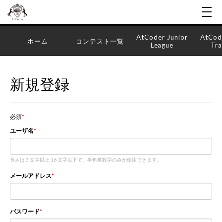
AtCoder Junior
AtCod
ホーム
コンテスト一覧
League
Tra
新規登録
必須
ユーザ名
長さは 3 文字以上 16 文字以下で、半角英数字のみが使用できます。
メールアドレス
パスワード