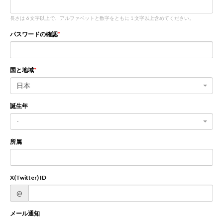
長さは 6 文字以上で、アルファベットと数字をともに 1 文字以上含めてください。
新規登録
ログイン
パスワードの確認
JP
EN
国と地域
日本
誕生年
-
所属
X(Twitter) ID
@
メール通知