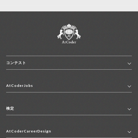
コンテスト
ホーム
AtCoderJobs
コンテスト一覧
ランキング
AtCoderJobsトップ
便利リンク集
検定
2027年新卒採用求人一覧
2028年新卒採用求人一覧
検定トップ
中途採用求人一覧
AtCoderCareerDesign
マイページ