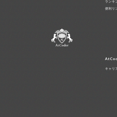
ランキ
便利リ
AtCod
キャリ