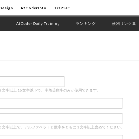
Design
AtCoderInfo
TOPSIC
AtCoder Daily Training
ランキング
便利リンク集
 3 文字以上 16 文字以下で、半角英数字のみが使用できます。
 6 文字以上で、アルファベットと数字をともに 1 文字以上含めてください。