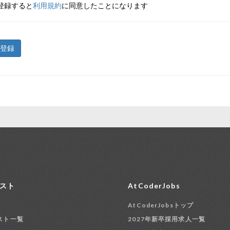
登録すると
利用規約
に同意したことになります
登録
スト
AtCoderJobs
AtCoderJobsトップ
スト一覧
2027年新卒採用求人一覧