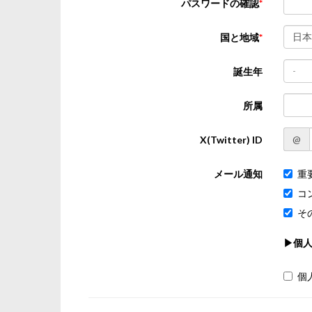
パスワードの確認
日本
国と地域
-
誕生年
所属
@
X(Twitter) ID
メール通知
重
コ
そ
▶個
個