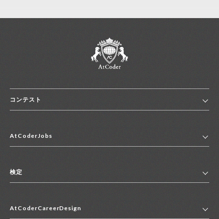
コンテスト
ホーム
AtCoderJobs
コンテスト一覧
ランキング
AtCoderJobsトップ
便利リンク集
検定
2027年新卒採用求人一覧
2028年新卒採用求人一覧
検定トップ
中途採用求人一覧
AtCoderCareerDesign
マイページ