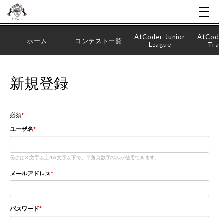
AtCoder Junior
AtCod
ホーム
コンテスト一覧
League
Tra
新規登録
必須
ユーザ名
長さは 3 文字以上 16 文字以下で、半角英数字のみが使用できます。
メールアドレス
パスワード