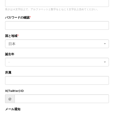
長さは 6 文字以上で、アルファベットと数字をともに 1 文字以上含めてください。
新規登録
ログイン
パスワードの確認
JP
EN
国と地域
日本
誕生年
-
所属
X(Twitter) ID
@
メール通知