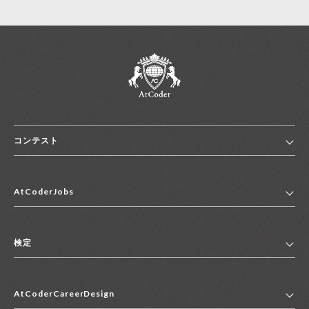
コンテスト
ホーム
AtCoderJobs
コンテスト一覧
ランキング
AtCoderJobsトップ
便利リンク集
検定
2027年新卒採用求人一覧
2028年新卒採用求人一覧
検定トップ
中途採用求人一覧
AtCoderCareerDesign
マイページ