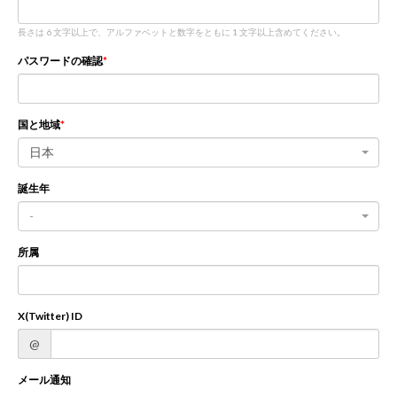
長さは 6 文字以上で、アルファベットと数字をともに 1 文字以上含めてください。
新規登録
ログイン
パスワードの確認
JP
EN
国と地域
日本
誕生年
-
所属
X(Twitter) ID
@
メール通知