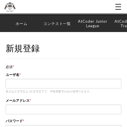
AtCoder Junior
AtCod
ホーム
コンテスト一覧
League
Tra
新規登録
必須
ユーザ名
長さは 3 文字以上 16 文字以下で、半角英数字のみが使用できます。
メールアドレス
パスワード